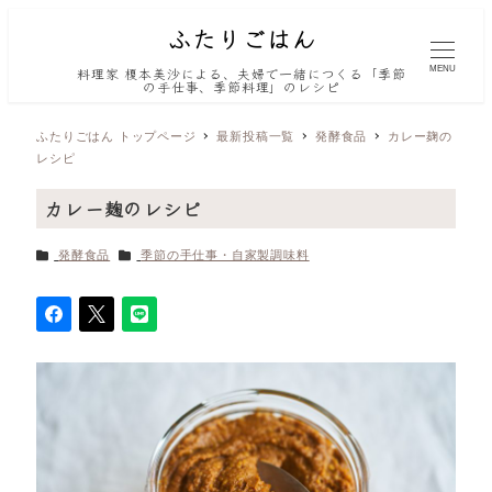
MENU
料理家 榎本美沙による、夫婦で一緒につくる「季節
の手仕事、季節料理」のレシピ
ふたりごはん トップページ
最新投稿一覧
発酵食品
カレー麹の
レシピ
カレー麹のレシピ
カテゴリー
カテゴリー
発酵食品
季節の手仕事・自家製調味料