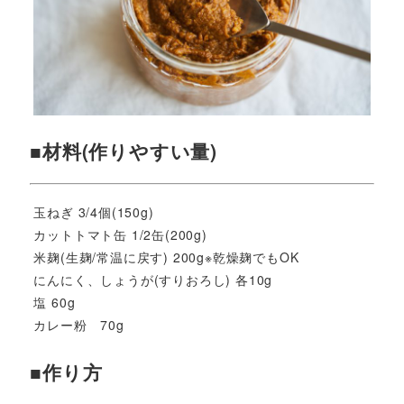
■材料(作りやすい量)
玉ねぎ 3/4個(150g)
カットトマト缶 1/2缶(200g)
米麹(生麹/常温に戻す) 200g※乾燥麹でもOK
にんにく、しょうが(すりおろし) 各10g
塩 60g
カレー粉 70g
■作り方